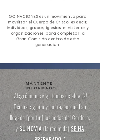
GO NACIONES es un movimiento para
movilizar el Cuerpo de Cristo, es decir,
individuos, grupos, iglesias, ministerios y
organizaciones, para completar la
Gran Comisión dentro de esta
generación.
MANTENTE
INFORMADO
¡Alegrémonos y gritemos de alegría!
Démosle gloria y honra, porque han
llegado [por fin] las bodas del Cordero.
y
SU NOVIA
(la redimida)
SE HA
PREPARADO
.”