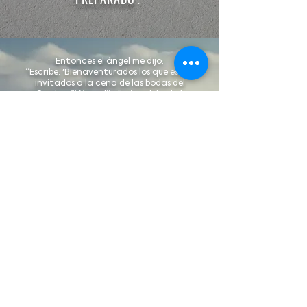
Entonces el ángel me dijo:
“Escribe: 'Bienaventurados los que están
invitados a la cena de las bodas del
Cordero'”. Y me dijo [más adelante]:
“Estos son los verdaderos
y palabras exactas de Dios”.
Apocalipsis 19:7-9 (AMP)