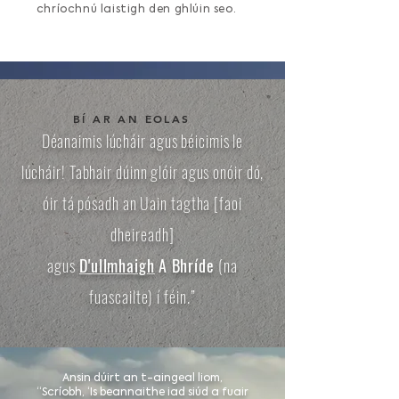
chríochnú laistigh den ghlúin seo.
BÍ AR AN EOLAS
Déanaimis lúcháir agus béicimis le
lúcháir! Tabhair dúinn glóir agus onóir dó,
óir tá pósadh an Uain tagtha [faoi
dheireadh]
agus
D'ullmhaigh
A Bhríde
(na
fuascailte) í féin.”
Ansin dúirt an t-aingeal liom,
“Scríobh, ‘Is beannaithe iad siúd a fuair