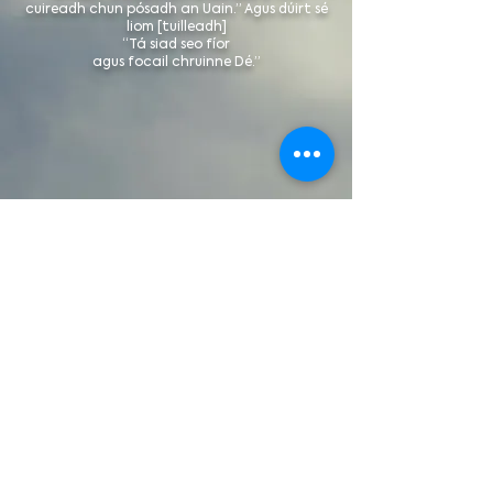
cuireadh chun pósadh an Uain.” Agus dúirt sé
liom [tuilleadh]
“Tá siad seo fíor
agus focail chruinne Dé.”
Apacailipsis 19:7-9
Liostáil lenár liosta ríomhphoist chun
nuashonruithe tréimhsiúla, nuacht
agus cuirí imeachtaí speisialta a
fháil.