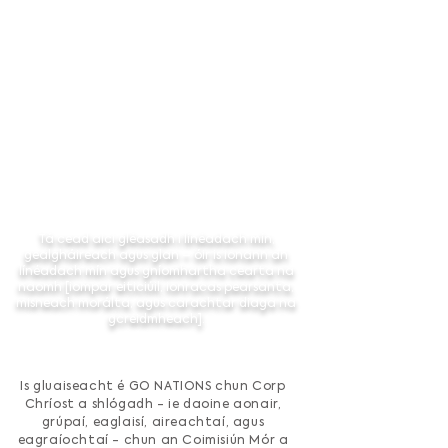
Tá cead aici gléasadh i línéadach mín,
gealgháireach agus glan – óir is ionann an
línéadach mín agus gníomhartha cearta na
naomh [iompar eiticiúil, ionracas pearsanta,
misneach morálta, agus carachtar diaga na
gcreidmheach].
Is gluaiseacht é GO NATIONS chun Corp
Chríost a shlógadh - ie daoine aonair,
grúpaí, eaglaisí, aireachtaí, agus
eagraíochtaí - chun an Coimisiún Mór a