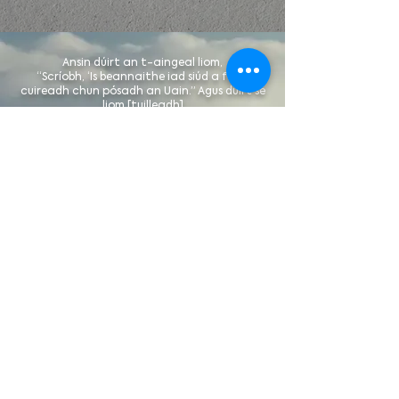
Ansin dúirt an t-aingeal liom,
“Scríobh, ‘Is beannaithe iad siúd a fuair
cuireadh chun pósadh an Uain.” Agus dúirt sé
liom [tuilleadh]
“Tá siad seo fíor
agus focail chruinne Dé.”
Apacailipsis 19:7-9