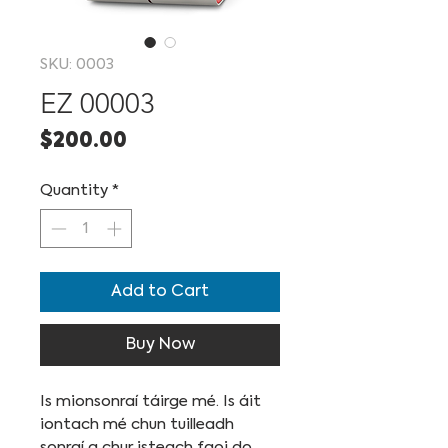
SKU: 0003
EZ 00003
Price
$200.00
Quantity
*
Add to Cart
Buy Now
Is mionsonraí táirge mé. Is áit 
iontach mé chun tuilleadh 
sonraí a chur isteach faoi do 