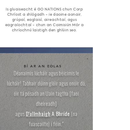
Is gluaiseacht é GO NATIONS chun Corp
Chríost a shlógadh - ie daoine aonair,
grúpaí, eaglaisí, aireachtaí, agus
eagraíochtaí - chun an Coimisiún Mór a
chríochnú laistigh den ghlúin seo.
BÍ AR AN EOLAS
Déanaimis lúcháir agus béicimis le
lúcháir! Tabhair dúinn glóir agus onóir dó,
óir tá pósadh an Uain tagtha [faoi
dheireadh]
agus
D'ullmhaigh
A Bhríde
(na
fuascailte) í féin.”