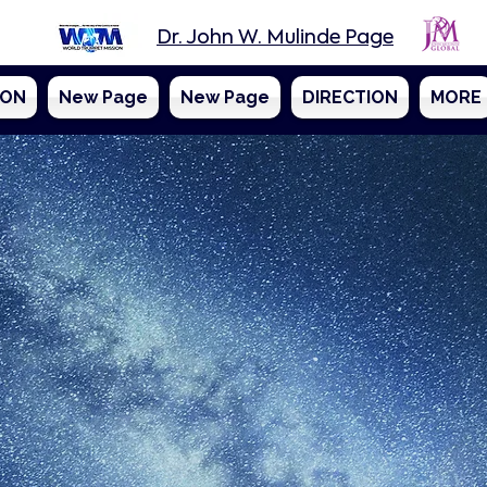
Dr. John W. Mulinde Page
SON
New Page
New Page
DIRECTION
MORE