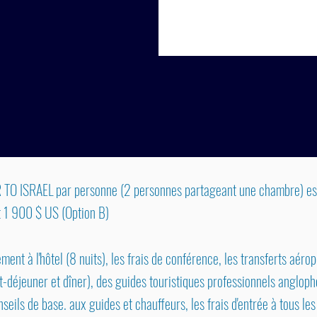
TO ISRAEL par personne (2 personnes partageant une chambre) est
t 1 900 $ US (Option B)
t à l'hôtel (8 nuits), les frais de conférence, les transferts aéropo
tit-déjeuner et dîner), des guides touristiques professionnels anglop
seils de base. aux guides et chauffeurs, les frais d'entrée à tous le