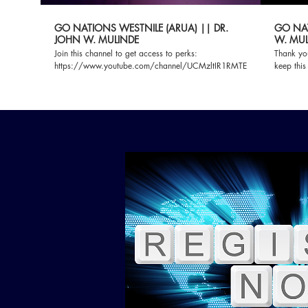
GO NATIONS WESTNILE (ARUA) || DR.
GO NAT
JOHN W. MULINDE
W. MUL
Join this channel to get access to perks:
Thank you
https://www.youtube.com/channel/UCMzltIR1RMTEFa2eB8BQQDg/j
keep this
thousand
news of the kin
Books lik
Apart for God
Global In
Christ to
Generatio
gonation
www.gonations.org Ph
045/+256 770 65
ways you
Movemen
MTN MOM
585622 UGX ACCOUNT BENEFICIARY’S BANK:
ABSA BA
ADDRESS
UGANDA
BENEFIC
BENEFIC