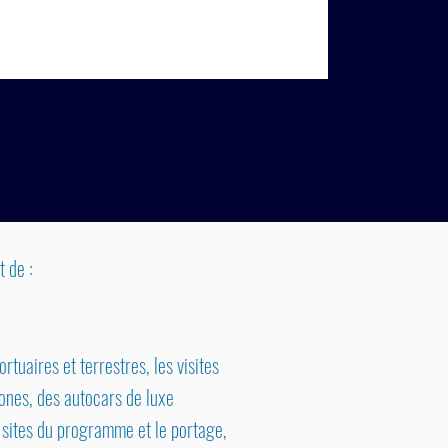
 de :
rtuaires et terrestres, les visites
hones, des autocars de luxe
s sites du programme et le portage,