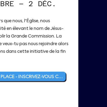
MBRE – 2 DÉC.
 BENEFICIARY’S
D, KAMPALA
E: GO NATIONS
 6008283409
 que nous, l'Église, nous
OWA SWIFT CODE:
nité en élevant le nom de Jésus-
lir la Grande Commission. La
e veux-tu pas nous rejoindre alors
ns dans cette initiative de la fin
SAUVEGARDER MA PLACE - INSCRIVEZ-VOUS CLIQUEZ ICI