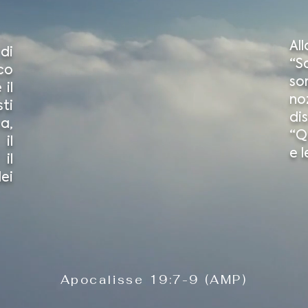
All
di
“S
co
so
il
no
sti
dis
a,
“Q
il
e l
il
ei
Apocalisse 19:7-9 (AMP)