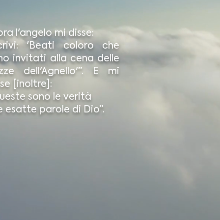
ora l'angelo mi disse:
crivi: 'Beati coloro che
no invitati alla cena delle
zze dell'Agnello'”. E mi
se [inoltre]:
ueste sono le verità
e esatte parole di Dio”.