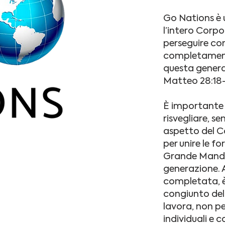
Go Nations è
l’intero Corpo
perseguire co
completament
questa genera
Matteo 28:18
È importante f
risvegliare, se
aspetto del Co
per unire le fo
Grande Mandat
generazione. A
completata, è
congiunto dell
lavora, non p
individuali e 