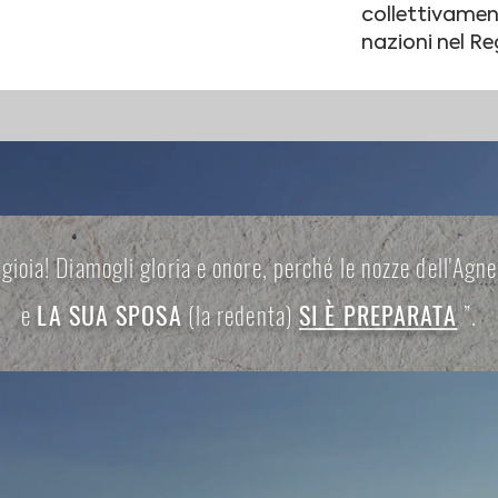
collettivament
nazioni nel Re
gioia! Diamogli gloria e onore, perché le nozze dell'Agn
e
LA SUA SPOSA
(la redenta)
SI È PREPARATA
”.