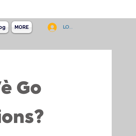
og
MORE
LOG IN
'è Go
ions?