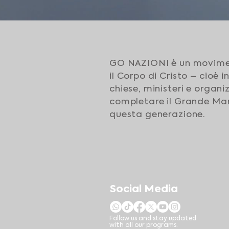
GO NAZIONI è un movimen
il Corpo di Cristo – cioè i
chiese, ministeri e organi
completare il Grande Man
questa generazione.
Social Media
Follow us and stay updated
with all our programs.