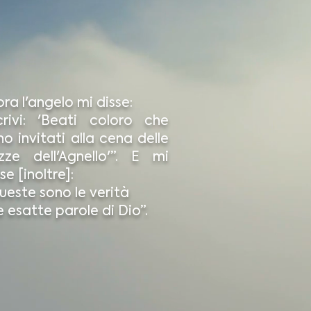
ora l'angelo mi disse:
crivi: 'Beati coloro che
no invitati alla cena delle
zze dell'Agnello'”. E mi
se [inoltre]:
ueste sono le verità
e esatte parole di Dio”.