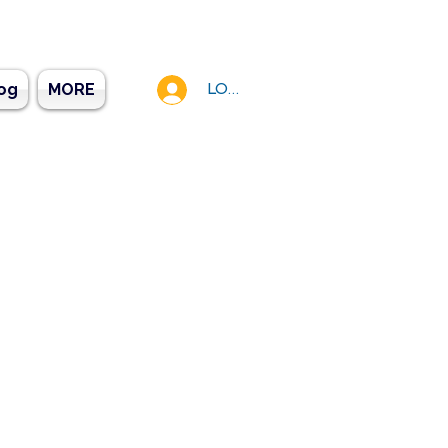
og
MORE
LOG IN