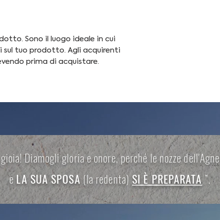
acquirenti piace sap
una politica di rimbo
dell'acquisto, quindi 
modo per creare fiduci
possibili in modo che
possono acquistare c
certezza.
to. Sono il luogo ideale in cui 
i sul tuo prodotto. Agli acquirenti 
evendo prima di acquistare.
gioia! Diamogli gloria e onore, perché le nozze dell'Agn
e
LA SUA SPOSA
(la redenta)
SI È PREPARATA
”.