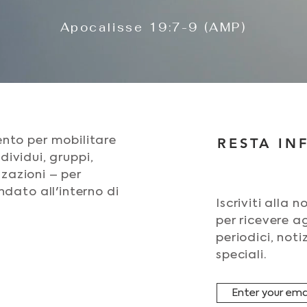
Apocalisse 19:7-9 (AMP)
to per mobilitare
RESTA I
ndividui, gruppi,
zzazioni – per
dato all'interno di
Iscriviti alla 
per ricevere 
periodici, notiz
speciali.