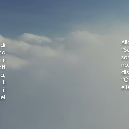
All
di
“S
co
so
il
no
sti
dis
a,
“Q
il
e l
il
ei