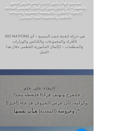
لقد سُمح لها أن تلبس الكتان الناعم الأبيض الناصع
والنظيف – لأن الكتان يشير إلى أعمال القديسين الصالحة
[السلوك الأخلاقي، والاستقامة الشخصية، والشجاعة
الأخلاقية، والشخصية التقية للمؤمنين].
GO NATIONS هي حركة لتعبئة جسد المسيح - أي
الأفراد والمجموعات والكنائس والوزارات
والمنظمات - لإكمال المأمورية العظمى خلال هذا
الجيل.
البقاء على علم
فلنفرح ونهتف فرحًا! فلنعطه مجدًا
وكرامة، لأن عرس الخروف قد جاء [أخيرًا]
.”
وعروسه
(المفدية)
هيأت نفسها