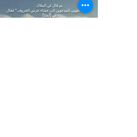
ثم قال لي الملاك:
"اكتب، طوبى للمدعوين إلى عشاء عرس الخروف." فقال
لي [أيضًا]:
"هذه هي الحقيقة
"وكلمات الله الدقيقة."
رؤيا 19: 7-9 (AMP)
اشترك في قائمة البريد الإلكتروني لدينا لتلقي
التحديثات الدورية والأخبار ودعوات الأحداث